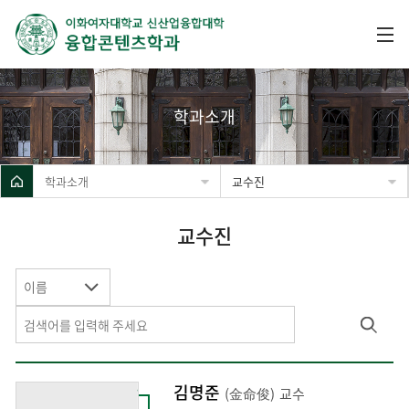
학과소개
학과소개
교수진
교수진
이름
김명준
(金命俊)
교수