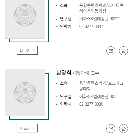
소속
융합콘텐츠학과/스마트큐
레이션협동과정
연구실
이화·SK텔레콤관 402호
연락처
02-3277-3347
더보기
남양희
(南洋熙)
교수
소속
융합콘텐츠학과/호크마교
양대학
연구실
이화·SK텔레콤관 401호
연락처
02-3277-3330
더보기