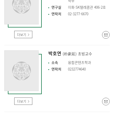
학부
연구실
이화·SK텔레콤관 406-2호
연락처
02-3277-6670
더보기
박호연
(朴豪延)
초빙교수
소속
융합콘텐츠학과
연락처
0232774640
더보기