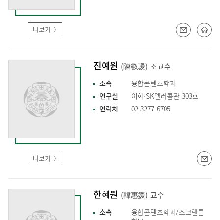
더보기
진예원
(陳叡瑗)
조교수
소속
융합콘텐츠학과
연구실
이화·SK텔레콤관 303호
연락처
02-3277-6705
더보기
한혜원
(韓惠媛)
교수
소속
융합콘텐츠학과/스크랜튼