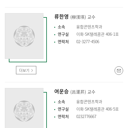
류한영
(柳漢瑛)
교수
소속
융합콘텐츠학과
연구실
이화·SK텔레콤관 406-1호
연락처
02-3277-4506
더보기
여운승
(呂運昇)
교수
소속
융합콘텐츠학과
연구실
이화·SK텔레콤관 406-5호
연락처
0232776667