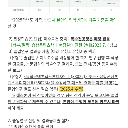
*2025학년도 기준,
반드시 본인의 입학년도에 따른 기준을 확인
할 것
2) 현장학습(인턴십) 이수요건 충족 :
복수전공생은 해당 없음
[
학부
/
필독
]
융합콘텐츠학과 현장실습 관련 안내
(2023.7.~)
참고
3) 졸업연구 결과물 제출 (아래 유형1. 유형2 중 택1)
(유형1) 졸업연구 지도교수를 배정받아 한 학기 연구 진행 후 작성
한 것으로, 논문형식의 학술연구 결과물, 또는 전시/공연 등을 수행
한 보고서
(유형2)
<
융합콘텐츠캡스톤디자인
Ⅰ
(38022)>
또는
<
융합콘텐츠
캡스톤디자인
Ⅱ
(38023)>을 수강하고 패스된
결과물 제출(유형2는
졸업연구 별도 신청 필요 없음)
(2025.4.수정
)
※
캡스톤이 팀 작업이었을 경우 팀원 각각이 동일 보고서를 졸업
연구 결과물로 제출할 수 있으나
,
본인이 수행한 부분에 반드시 마크
하여 제출
2. 졸업연구 신청 및 결과물제출 절차
1) 졸업이수요건 충족 확인