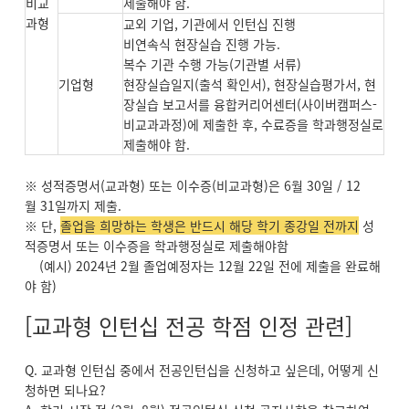
비교
제출해야 함.
과형
교외 기업, 기관에서 인턴십 진행
비연속식 현장실습 진행 가능.
복수 기관 수행 가능(기관별 서류)
기업형
현장실습일지(출석 확인서), 현장실습평가서, 현
장실습 보고서를 융합커리어센터(사이버캠퍼스-
비교과과정)에 제출한 후, 수료증을 학과행정실로
제출해야 함.
※ 성적증명서(교과형) 또는 이수증(비교과형)은 6월 30일 / 12
월 31일까지 제출.
※ 단,
졸업을 희망하는 학생은 반드시 해당 학기 종강일 전까지
성
적증명서 또는 이수증을 학과행정실로 제출해야함
(예시) 2024년 2월 졸업예정자는 12월 22일 전에 제출을 완료해
야 함)
[교과형 인턴십 전공 학점 인정 관련]
Q. 교과형 인턴십 중에서 전공인턴십을 신청하고 싶은데, 어떻게 신
청하면 되나요?