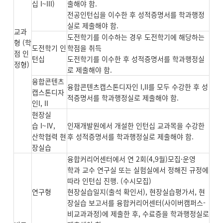
십 I~III)
출해야 함.
전공인턴십을 이수한 후 성적증명서를 학과행정
실로 제출해야 함.
교과
도전학기를 이수하는 경우 도전학기에 해당하는
형 (학
도전학기 인
학점을 취득
점 인
턴십
도전학기를 이수한 후 성적증명서를 학과행정실
정형)
로 제출해야 함.
융합콘텐츠
융합콘텐츠캡스톤디자인 I,II를 모두 수강한 후 성
캡스톤디자
적증명서를 학과행정실로 제출해야 함.
인I, II
현장실
습 I~Ⅳ,
인재개발원에서 개설한 인턴십 교과목을 수강한
산학협력 현
후 성적증명서를 학과행정실로 제출해야 함.
장실습
융합커리어센터에서 연 2회(4,9월)모집·운영
학과 교수 연구실 또는 실험실에서 정해진 규정에
따라 인턴십 진행. (수시모집)
연구형
현장실습일지(출석 확인서), 현장실습평가서, 현
장실습 보고서를 융합커리어센터(사이버캠퍼스-
비교과과정)에 제출한 후, 수료증을 학과행정실로