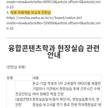
mode=view&articleNo=609514&article.offset=0&articleLimi
t=10
3.
학생 자체개발 비교과 인턴십
https://cmsfox.ewha.ac.kr/cc/board/notice.do?
mode=view&articleNo=559006&article.offset=0&articleLimi
t=10
융합콘텐츠학과 현장실습 관련
안내
[인턴십 유형]
유형
내용
본교-기업-학생과 3자 교육협약 (MOU)를 체결한
기업이나 기관에서 현장실습 후에 근무시간 수에
전공인턴십
따라 정해진 학점 인정
(융합콘텐츠
현장실습일지(출석 확인서), 현장실습평가서, 현
인턴
장실습 보고서를 학기 종료 전에 학과행정실로 제