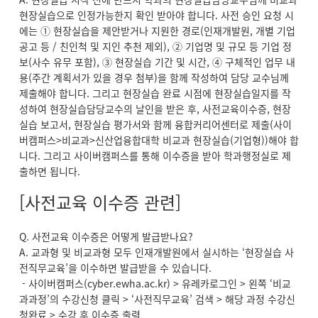
현장실습으로 인정가능한지 확인 받아야 합니다. 사전 승인 요청 시
에는 ① 현장실습을 제안받거나 지원한 경로(인재개발원, 개별 기업
공고 등 / 친인척 및 지인 추천 제외), ② 기업명 및 규모 등 기업 정
보(사수 유무 포함), ③ 현장실습 기간 및 시간, ④ 구체적인 업무 내
용(주간 계획서가 있을 경우 첨부)을 함께 작성하여 담당 교수님께
제출해야 합니다. 그리고 현장실습 완료 시점에 현장실습일지를 작
성하여 현장실습담당교수의 날인을 받은 후, 사전교육이수증, 현장
실습 보고서, 현장실습 평가서와 함께 융합커리어센터로 제출(사이
버캠퍼스>비교과>신산업융합대학 비교과 현장실습(기업형))해야 합
니다. 그리고 사이버캠퍼스를 통해 이수증을 받아 학과행정실로 제
출하면 됩니다.
[사전교육 이수증 관련]
Q. 사전교육 이수증은 어떻게 발급받나요?
A. 교과형 및 비교과형 모두 인재개발원에서 실시하는 ‘현장실습 사
전직무교육’을 이수하면 발급받을 수 있습니다.
- 사이버캠퍼스(cyber.ewha.ac.kr) > 유레카로그인 > 왼쪽 ‘비교
과과정’의 수강신청 클릭 > ‘사전직무교육’ 검색 > 해당 과정 수강신
청완료 > 수강 후 이수증 출력