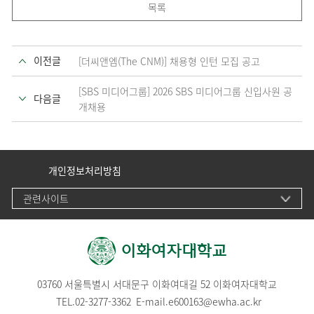
목록
이전글
[더씨앤엠(The CNM)] 채용형 인턴 모집 공고
[SBS 미디어그룹] 2026 SBS 미디어그룹 신입사원 공
다음글
개채용
개인정보처리방침
관련사이트
03760 서울특별시 서대문구 이화여대길 52 이화여자대학교
TEL.
02-3277-3362
E-mail.
e600163@ewha.ac.kr