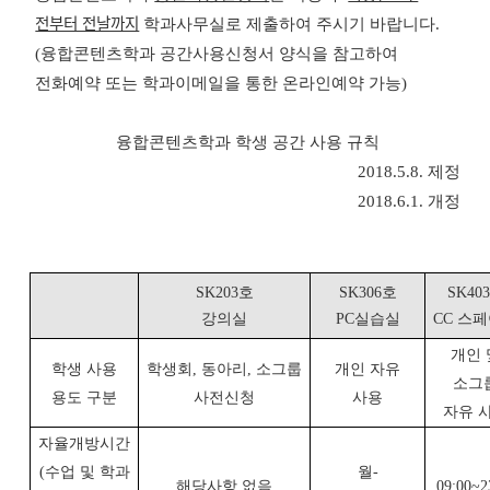
전부터 전날까지
학과사무실로 제출하여 주시기 바랍니다.
(
융합콘텐츠학과 공간사용신청서 양식을 참고하여
전화예약 또는 학과이메일을 통한 온라인예약 가능)
융합콘텐츠학과 학생 공간 사용 규칙
2018.5.8.
제정
2018.6.1.
개정
SK203
호
SK306
호
SK403
강의실
PC
실습실
CC
스페
개인 
학생 사용
학생회
,
동아리
,
소그룹
개인 자유
소그
용도 구분
사전신청
사용
자유 
자율개방시간
(
수업 및 학과
월
-
해당사항 없음
09:00~2