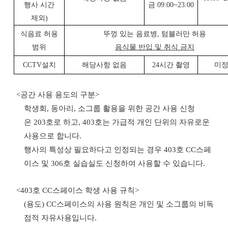
행사 시간
금
09:00~23:00
제외
)
식음료 허용
뚜껑 있는 음료병
,
텀블러만 허용
범위
음식물 반입 및 취식 금지
CCTV
설치
해당사항 없음
24
시간 촬영
미
<
공간 사용 용도의 구분
>
학생회
,
동아리
,
소그룹 활용을 위한 공간 사용 신청
은
203
호로 하고
, 403
호는 가급적 개인 단위의 자유로운
사용으로 합니다
.
행사의 특성상 필요하다고 인정되는 경우
403
호
CC
스페
이스 및
306
호 실습실도 신청하여 사용할 수 있습니다
.
<403
호
CC
스페이스 학생 사용 규칙
>
(
용도
) CC
스페이스의 사용 원칙은 개인 및 소그룹의 비독
점적 자유사용입니다
.