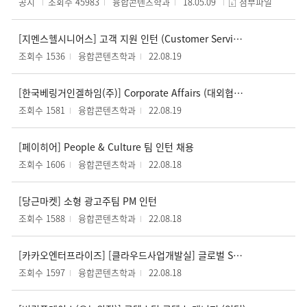
공지
조회수 45983
융합콘텐츠학과
18.05.09
첨부파일
[지멘스헬시니어스] 고객 지원 인턴 (Customer Service Representative Intern)
조회수 1536
융합콘텐츠학과
22.08.19
[한국베링거인겔하임(주)] Corporate Affairs (대외협력부) Communications Intern 채용
조회수 1581
융합콘텐츠학과
22.08.19
[페이히어] People & Culture 팀 인턴 채용
조회수 1606
융합콘텐츠학과
22.08.18
[당근마켓] 소형 광고주팀 PM 인턴
조회수 1588
융합콘텐츠학과
22.08.18
[카카오엔터프라이즈] [클라우드사업개발실] 글로벌 SaaS 서비스 사업화 준비 인턴 영입
조회수 1597
융합콘텐츠학과
22.08.18