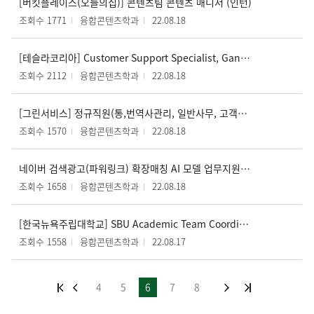
[버킷플레이스(오늘의집)] 콘텐츠팀 콘텐츠 매니저 (인턴)
조회수 1771
융합콘텐츠학과
22.08.18
[테슬라코리아] Customer Support Specialist, Gangseo, Seoul, Korea
조회수 2112
융합콘텐츠학과
22.08.18
[그린서비스] 정규직원(통,번역사관리, 일반사무, 고객관리 업무)
조회수 1570
융합콘텐츠학과
22.08.18
네이버 검색광고(파워링크) 확장매칭 AI 모델 업무지원 아르바이트 모집
조회수 1658
융합콘텐츠학과
22.08.18
[한국뉴욕주립대학교] SBU Academic Team Coordinator for Faculty of Sciences and Humanities and Library Coordinator
조회수 1558
융합콘텐츠학과
22.08.17
4
5
6
7
8